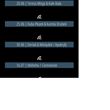
20.06 | Teresa Mirga & Kałe Bała
25.06 | Kuba Płużek & Kamila Drabek
30.06 | Derlak & Wielądek / Apokryfy
16.07 | Mehehe / Ciemnienie
23.07 | Joanna Słowińska / Wczoraj wolność mi dali
transmisje live ze strony klubu
Strefa