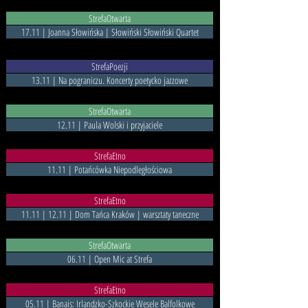
StrefaOtwarta
17.11 | Joanna Słowińska | Słowiński Słowiński Quartet
StrefaPoezji
13.11 | Na pograniczu. Koncerty poetycko jazzowe
StrefaOtwarta
12.11 | Paula Wolski i przyjaciele
StrefaEtno
11.11 | Potańcówka Niepodległościowa
StrefaEtno
11.11 | 12.11 | Dom Tańca Kraków | warsztaty taneczne
StrefaOtwarta
06.11 | Open Mic at Strefa
StrefaEtno
05.11 | Banais: Irlandzko-Szkockie Wesele Balfolkowe