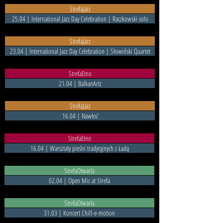
StrefaJazz
25.04 | International Jazz Day Celebration | Raczkowski solo
StrefaJazz
23.04 | International Jazz Day Celebration | Słowiński Quartet
StrefaEtno
21.04 | BalkanArtz
StrefaJazz
16.04 | Nawłoć
StrefaEtno
16.04 | Warsztaty pieśni tradycyjnych z Ładą
StrefaOtwarta
02.04 | Open Mic at Strefa
StrefaOtwarta
31.03 | Koncert Chill-e-motion