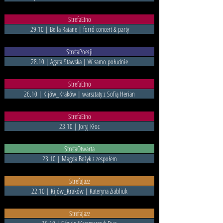
StrefaEtno
29.10 | Bella Raiane | forró concert & party
StrefaPoezji
28.10 | Agata Stawska | W samo południe
StrefaEtno
26.10 | Kijów_Kraków | warsztaty z Sofią Herian
StrefaEtno
23.10 | Joryj Kłoc
StrefaOtwarta
23.10 | Magda Bożyk z zespołem
StrefaJazz
22.10 | Kijów_Kraków | Kateryna Ziabliuk
StrefaJazz