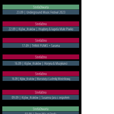
StrefaOtwarta
23.09 | Underground Music Festival 2023
StrefaEtno
22.09 | Kijów_Kraków | Hraybery & kapela Małe Piwko
StrefaEtno
17.09 | THRAX PUNKS + Sarama
StrefaEtno
16.09 | Kijów_Kraków | Horyna & Muzykanci
StrefaEtno
16.09 | Kijów_Kraków | Warsztaty z Ludmiłą Wostrikową
StrefaEtno
09.09 | Kijów_Kraków | Susanna Jara z zespołem
StrefaOtwarta
03.09 | Open Mic at Strefa