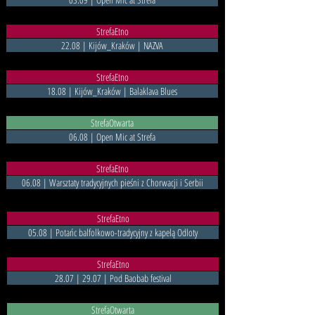
StrefaEtno
22.08 | Kijów_Kraków | NAZVA
StrefaEtno
18.08 | Kijów_Kraków | Balaklava Blues
StrefaOtwarta
06.08 | Open Mic at Strefa
StrefaEtno
06.08 | Warsztaty tradycyjnych pieśni z Chorwacji i Serbii
StrefaEtno
05.08 | Potańc balfolkowo-tradycyjny z kapelą Odloty
StrefaEtno
28.07 | 29.07 | Pod Baobab festival
StrefaOtwarta