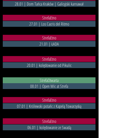
28.01 | Dom Tańca Kraków | Galicyjski karnawał
StrefaEtno
27.01 | Los Cacris del Ritmo
StrefaEtno
21.01 | ŁADA
StrefaEtno
20.01 | kolędowanie od Pikulic
StrefaOtwarta
08.01 | Open Mic at Strefa
StrefaEtno
07.01 | Królewski potańc z Kapelą Towarzyską
StrefaEtno
06.01 | kolędowanie ze Swadą