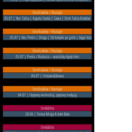
EtnoKraków / Rozstaje
05.07 | Noc Tańca | Kapela Siwka | Sawa | Dom Tańca Kraków
EtnoKraków / Rozstaje
05.07 | Noc Pieśni | Droga | Od kołyski po grób | Zegar bije
EtnoKraków / Rozstaje
05.07 | Pieśni z Roztocza – warsztaty Agaty Harz
EtnoKraków / Rozstaje
04.07 | SenJawaZabawa
EtnoKraków / Rozstaje
04.07 | Opętany wolnością, spętany tradycją
StrefaEtno
28.06 | Teresa Mirga & Kałe Bała
StrefaEtno