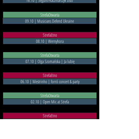
16.10 | Séguin/Kaczmarczyk Duo
StrefaOtwarta
09.10 | Musicians Defend Ukraine
StrefaEtno
08.10 | Wernyhora
StrefaOtwarta
07.10 | Olga Szomańska | Ja lubię
StrefaEtno
06.10 | Mestrinho | forró concert & party
StrefaOtwarta
02.10 | Open Mic at Strefa
StrefaEtno
02.10 | Tajemnice kujawiaków. Warsztaty z Marią Stępień
StrefaEtno