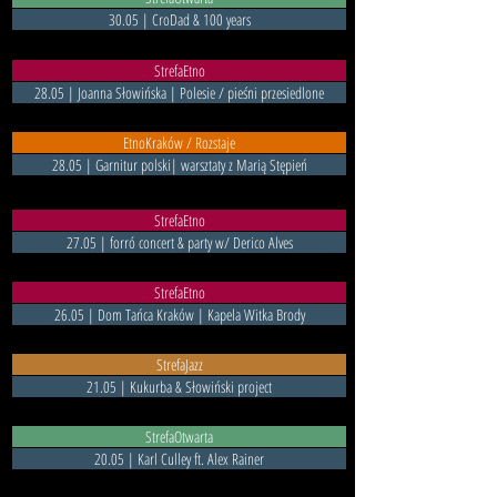
30.05 | CroDad & 100 years
StrefaEtno
28.05 | Joanna Słowińska | Polesie / pieśni przesiedlone
EtnoKraków / Rozstaje
28.05 | Garnitur polski| warsztaty z Marią Stępień
StrefaEtno
27.05 | forró concert & party w/ Derico Alves
StrefaEtno
26.05 | Dom Tańca Kraków | Kapela Witka Brody
StrefaJazz
21.05 | Kukurba & Słowiński project
StrefaOtwarta
20.05 | Karl Culley ft. Alex Rainer