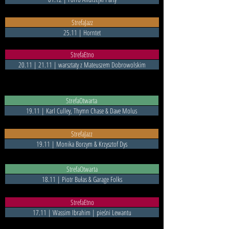
StrefaJazz
25.11 | Horntet
StrefaEtno
20.11 | 21.11 | warsztaty z Mateuszem Dobrowolskim
StrefaOtwarta
19.11 | Karl Culley, Thymn Chase & Dave Molus
StrefaJazz
19.11 | Monika Borzym & Krzysztof Dys
StrefaOtwarta
18.11 | Piotr Bułas & Garage Folks
StrefaEtno
17.11 | Wassim Ibrahim | pieśni Lewantu