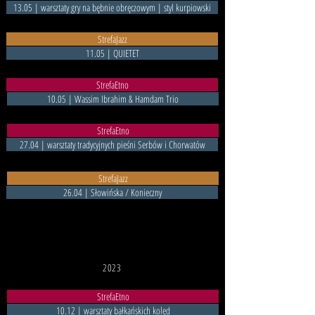
13.05 | warsztaty gry na bębnie obręczowym | styl kurpiowski
StrefaJazz
11.05 | QUIETET
StrefaEtno
10.05 | Wassim Ibrahim & Hamdam Trio
StrefaEtno
27.04 | warsztaty tradycyjnych pieśni Serbów i Chorwatów
StrefaJazz
26.04 | Słowińska / Konieczny
2023
StrefaEtno
10.12 | warsztaty bałkańskich kolęd