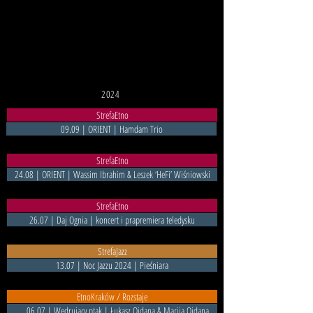
2024
StrefaEtno
09.09 | ORIENT | Hamdam Trio
StrefaEtno
24.08 | ORIENT | Wassim Ibrahim & Leszek ‘HeFi’ Wiśniowski
StrefaEtno
26.07 | Daj Ognia | koncert i prapremiera teledysku
StrefaJazz
13.07 | Noc Jazzu 2024 | Pieśniara
EtnoKraków / Rozstaje
06.07 | Wędrujący ptak | Łukasz Ojdana & Mariia Ojdana