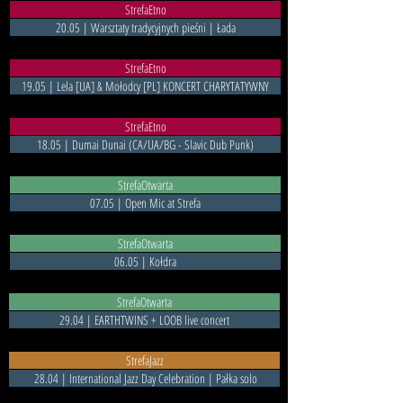
StrefaEtno
20.05 | Warsztaty tradycyjnych pieśni | Łada
StrefaEtno
19.05 | Lela [UA] & Mołodcy [PL] KONCERT CHARYTATYWNY
StrefaEtno
18.05 | Dumai Dunai (CA/UA/BG - Slavic Dub Punk)
StrefaOtwarta
07.05 | Open Mic at Strefa
StrefaOtwarta
06.05 | Kołdra
StrefaOtwarta
29.04 | EARTHTWINS + LOOB live concert
StrefaJazz
28.04 | International Jazz Day Celebration | Pałka solo