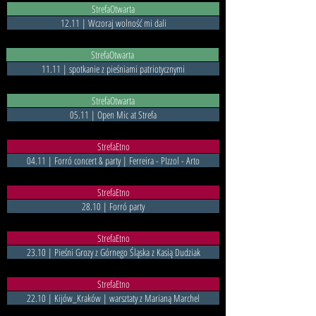
StrefaOtwarta
12.11 | Wczoraj wolność mi dali
StrefaOtwarta
11.11 | spotkanie z pieśniami patriotycznymi
StrefaOtwarta
05.11 | Open Mic at Strefa
StrefaEtno
04.11 | Forró concert & party | Ferreira - PIzzol - Arto
StrefaEtno
28.10 | Forró party
StrefaEtno
23.10 | Pieśni Grozy z Górnego Śląska z Kasią Dudziak
StrefaEtno
22.10 | Kijów_Kraków | warsztaty z Marianą Marchel