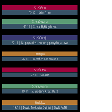
StrefaEtno
02.12 | Kriva Drina
StrefaOtwarta
01.12 | Strefa Błękitnych Nut
StrefaPoezji
27.11 | Na pograniczu. Koncerty poetycko jazzowe
StrefaJazz
26.11 | Unleashed Cooperation
StrefaEtno
22.11 | SWADA
StrefaOtwarta
19.11 | 5. urodziny Arbuz Dust!
StrefaJazz
18.11 | Dawid Tokłowicz Quintet | OWN PATH