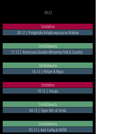
2022
StrefaEtno
28.12 | Podgórska Kolęda wyrusza w Kraków
StrefaOtwarta
17.12 | Americana Double-Whammy Folk & Country
StrefaOtwarta
16.12 | Milam & Nigra
StrefaEtno
10.12 | Usuaja
StrefaOtwarta
04.12 | Open Mic at Strefa
StrefaOtwarta
03.12 | Karl Culley & MIÓD