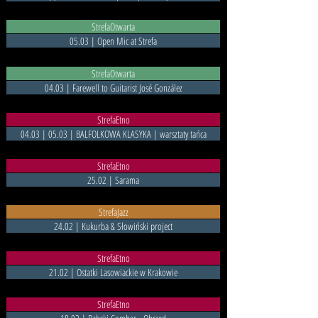
StrefaOtwarta
05.03 | Open Mic at Strefa
StrefaOtwarta
04.03 | Farewell to Guitarist José González
StrefaEtno
04.03 | 05.03 | BALFOLKOWA KLASYKA | warsztaty tańca
StrefaEtno
25.02 | Sarama
StrefaJazz
24.02 | Kukurba & Słowiński project
StrefaEtno
21.02 | Ostatki Lasowiackie w Krakowie
StrefaEtno