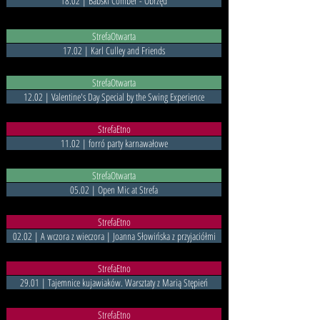
18.02 | Babski Comber - Obrzęd
StrefaOtwarta
17.02 | Karl Culley and Friends
StrefaOtwarta
12.02 | Valentine's Day Special by the Swing Experience
StrefaEtno
11.02 | forró party karnawałowe
StrefaOtwarta
05.02 | Open Mic at Strefa
StrefaEtno
02.02 | A wczora z wieczora | Joanna Słowińska z przyjaciółmi
StrefaEtno
29.01 | Tajemnice kujawiaków. Warsztaty z Marią Stępień
StrefaEtno