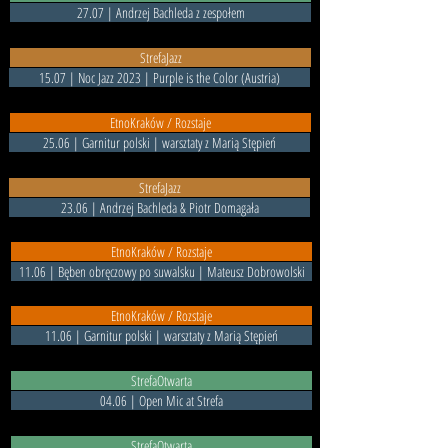
27.07 | Andrzej Bachleda z zespołem
StrefaJazz
15.07 | Noc Jazz 2023 | Purple is the Color (Austria)
EtnoKraków / Rozstaje
25.06 | Garnitur polski | warsztaty z Marią Stępień
StrefaJazz
23.06 | Andrzej Bachleda & Piotr Domagała
EtnoKraków / Rozstaje
11.06 | Bęben obręczowy po suwalsku | Mateusz Dobrowolski
EtnoKraków / Rozstaje
11.06 | Garnitur polski | warsztaty z Marią Stępień
StrefaOtwarta
04.06 | Open Mic at Strefa
StrefaOtwarta