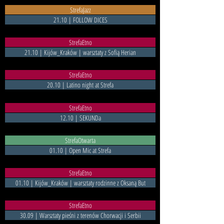
StrefaJazz
21.10 | FOLLOW DICES
StrefaEtno
21.10 | Kijów_Kraków | warsztaty z Sofią Herian
StrefaEtno
20.10 | Latino night at Strefa
StrefaEtno
12.10 | SEKUNDa
StrefaOtwarta
01.10 | Open Mic at Strefa
StrefaEtno
01.10 | Kijów_Kraków | warsztaty rodzinne z Oksaną But
StrefaEtno
30.09 | Warsztaty pieśni z terenów Chorwacji i Serbii