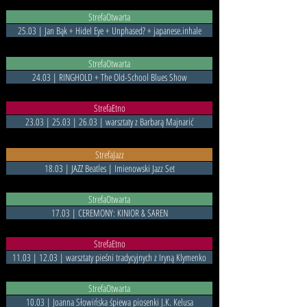
StrefaOtwarta
25.03 | Jan Bąk + Hidel Eye + Unphased? + japanese.inhale
StrefaOtwarta
24.03 | RINGHOLD + The Old-School Blues Show
StrefaEtno
23.03 | 25.03 | 26.03 | warsztaty z Barbarą Majnarić
StrefaJazz
18.03 | JAZZ Beatles | Imienowski Jazz Set
StrefaOtwarta
17.03 | CEREMONY: KINIOR & SAREN
StrefaEtno
11.03 | 12.03 | warsztaty pieśni tradycyjnych z Iryną Klymenko
StrefaOtwarta
10.03 | Joanna Słowińska śpiewa piosenki J.K. Kelusa