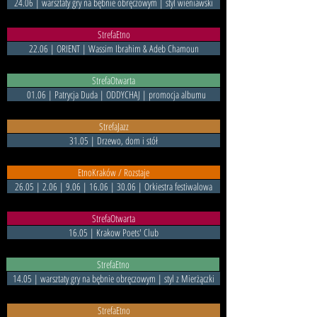
24.06 | warsztaty gry na bębnie obręczowym | styl wieniawski
StrefaEtno
22.06 | ORIENT | Wassim Ibrahim & Adeb Chamoun
StrefaOtwarta
01.06 | Patrycja Duda | ODDYCHAJ | promocja albumu
StrefaJazz
31.05 | Drzewo, dom i stół
EtnoKraków / Rozstaje
26.05 | 2.06 | 9.06 | 16.06 | 30.06 | Orkiestra festiwalowa
StrefaOtwarta
16.05 | Krakow Poets' Club
StrefaEtno
14.05 | warsztaty gry na bębnie obręczowym | styl z Mierżączki
StrefaEtno