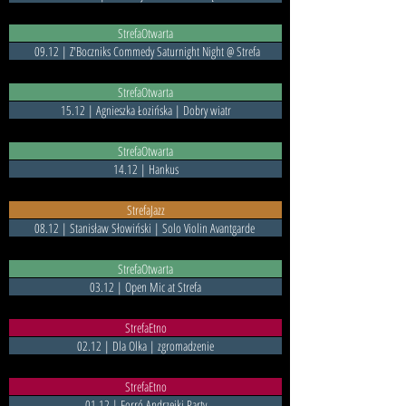
StrefaOtwarta
09.12 | Z'Boczniks Commedy Saturnight Night @ Strefa
StrefaOtwarta
15.12 | Agnieszka Łozińska | Dobry wiatr
StrefaOtwarta
14.12 | Hankus
StrefaJazz
08.12 | Stanisław Słowiński | Solo Violin Avantgarde
StrefaOtwarta
03.12 | Open Mic at Strefa
StrefaEtno
02.12 | Dla Olka | zgromadzenie
StrefaEtno
01.12 | Forró Andrzejki Party